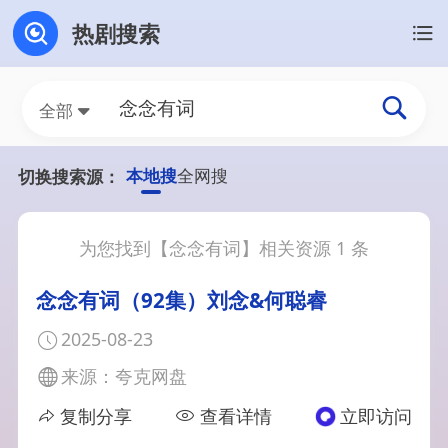
热剧搜索
全部
本地搜
全网搜
切换搜索源：
为您找到【
念念有词
】相关资源
1
条
念念有词（92集）刘念&何聪睿
2025-08-23
来源：夸克网盘
复制分享
查看详情
立即访问