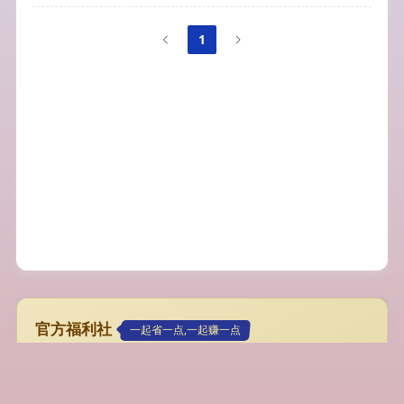
1
官方福利社
一起省一点,一起赚一点
专属超值大流量卡
19元192G，首月免月租/可代理