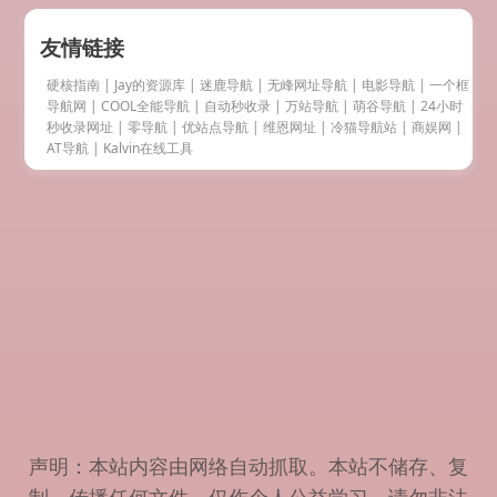
友情链接
硬核指南
|
Jay的资源库
|
迷鹿导航
|
无峰网址导航
|
电影导航
|
一个框
导航网
|
COOL全能导航
|
自动秒收录
|
万站导航
|
萌谷导航
|
24小时
秒收录网址
|
零导航
|
优站点导航
|
维恩网址
|
冷猫导航站
|
商娱网
|
AT导航
|
Kalvin在线工具
声明：本站内容由网络自动抓取。本站不储存、复
制、传播任何文件，仅作个人公益学习，请勿非法