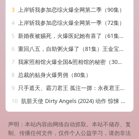
3
上岸斩我参加恋综火爆全网第二季（90集）
4
上岸斩我参加恋综火爆全网第一季（72集）
5
新婚夜被赐死，火爆医妃她有喜了（61集）陈云廷＆杨珊子
6
重回八五，自助粥火爆了（81集）王金宝＆丁若希
7
我家照相馆火爆全国&照相馆的秘密（30集）陆天玮&田珍
8
总裁的贴身火爆男佣（80集）
9
只手遮天、霸刀君王 孤注一掷：永夜君王（98集）
10
肮脏天使 Dirty Angels (2024) 动作 惊悚 电影
声明：本站内容由网络自动抓取。本站不储存、复
制、传播任何文件，仅作个人公益学习，请勿非法