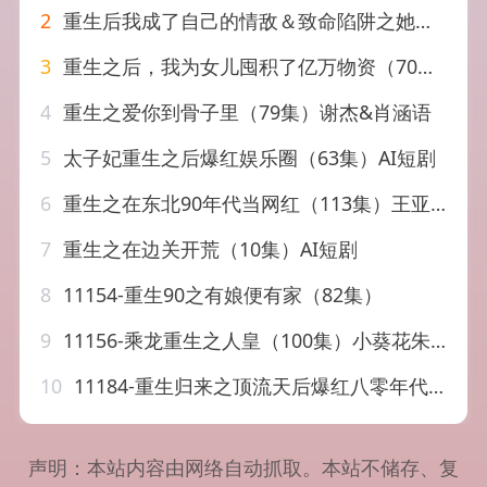
2
重生后我成了自己的情敌＆致命陷阱之她的谎言（61集）杨洛仟
3
重生之后，我为女儿囤积了亿万物资（70集）
4
重生之爱你到骨子里（79集）谢杰&肖涵语
5
太子妃重生之后爆红娱乐圈（63集）AI短剧
6
重生之在东北90年代当网红（113集）王亚东&苗瀚予
7
重生之在边关开荒（10集）AI短剧
8
11154-重生90之有娘便有家（82集）
9
11156-乘龙重生之人皇（100集）小葵花朱朱
10
11184-重生归来之顶流天后爆红八零年代（83集）
声明：本站内容由网络自动抓取。本站不储存、复