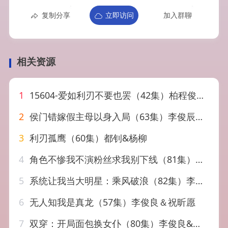
复制分享
立即访问
加入群聊
相关资源
1
15604-爱如利刃不要也罢（42集）柏程俊＆房蕾
2
侯门错嫁假主母以身入局（63集）李俊辰&杨帆
3
利刃孤鹰（60集）都钊&杨柳
4
角色不惨我不演粉丝求我别下线（81集）李俊辰&何雨宸
5
系统让我当大明星：乘风破浪（82集）李俊良&朱梦茹
6
无人知我是真龙（57集）李俊良＆祝昕愿
7
双穿：开局面包换女仆（80集）李俊良&胡继月