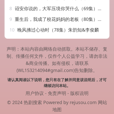
8
诏安你说的，大军压境你哭什么（69集）江艺婷&李俊麟&魏奕菲
9
重生后，我成了校花妈妈的老板（80集）李俊良&祝昕愿
10
晚风拂过心动时（78集）朱韵知&李俊麟
声明：本站内容由网络自动抓取。本站不储存、复
制、传播任何文件，仅作个人公益学习，请勿非法
&商业传播。如有侵权，请联系
(WL153214094#gmail.com)告知删除。
请认真阅读以下说明，您只有在了解并同意该说明后，才可
继续访问本站。
用户协议
-
免责声明
-
版权说明
© 2024 热剧搜索 Powered by rejusou.com
网站
地图