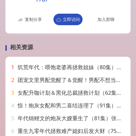
复制分享
立即访问
加入群聊
相关资源
1
饥荒年代：喂饱老婆再拯救姐妹（80集）陈洁蕾&周越
2
团宠文里男配觉醒了＆觉醒！男配不想当炮灰了（77集）邓嘉伦＆高洁慧
3
女配升咖计划＆黑化总裁拯救计划（62集）高铭屿＆王琳慧
4
惊！炮灰女配和男二喜结连理了（91集）李亦丞＆姚慧
5
年代锦鲤文的炮灰大嫂重生了（81集）张诗媛＆李宣辰
6
重生九零年代拯救难产媳妇后发大财（75集）张许焓&张宇翔