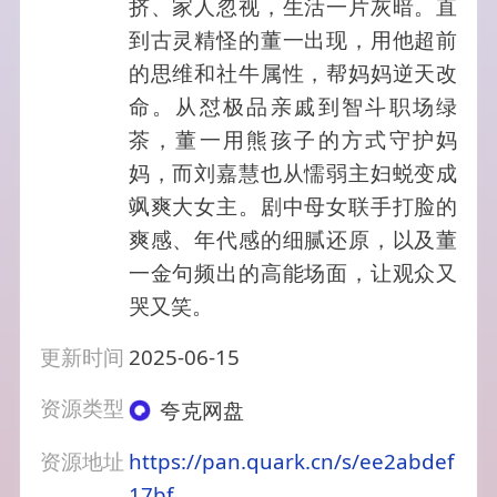
挤、家人忽视，生活一片灰暗。直
到古灵精怪的董一出现，用他超前
的思维和社牛属性，帮妈妈逆天改
命。从怼极品亲戚到智斗职场绿
茶，董一用熊孩子的方式守护妈
妈，而刘嘉慧也从懦弱主妇蜕变成
飒爽大女主。剧中母女联手打脸的
爽感、年代感的细腻还原，以及董
一金句频出的高能场面，让观众又
哭又笑。
更新时间
2025-06-15
资源类型
夸克网盘
资源地址
https://pan.quark.cn/s/ee2abdef
17bf