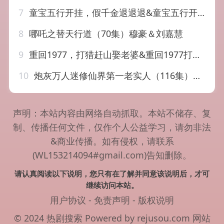
7
童宝五行开挂，假千金退退退&童宝五行开挂假千金退退退（65集）喻浩洋＆刘嘉慧
8
哪吒之替天行道（70集）穆豪＆刘嘉慧
9
重回1977，打猎赶山娶老婆&重回1977打猎赶山娶老婆（79集）王必可&王姝慧
10
炮灰万人迷修仙界第一老实人（116集）AI短剧
声明：本站内容由网络自动抓取。本站不储存、复
制、传播任何文件，仅作个人公益学习，请勿非法
&商业传播。如有侵权，请联系
(WL153214094#gmail.com)告知删除。
请认真阅读以下说明，您只有在了解并同意该说明后，才可
继续访问本站。
用户协议
-
免责声明
-
版权说明
© 2024 热剧搜索 Powered by rejusou.com
网站