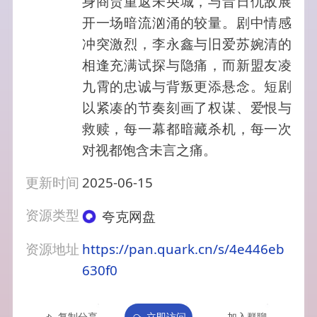
身商贾重返未央城，与昔日仇敌展
开一场暗流汹涌的较量。剧中情感
冲突激烈，李永鑫与旧爱苏婉清的
相逢充满试探与隐痛，而新盟友凌
九霄的忠诚与背叛更添悬念。短剧
以紧凑的节奏刻画了权谋、爱恨与
救赎，每一幕都暗藏杀机，每一次
对视都饱含未言之痛。
更新时间
2025-06-15
资源类型
夸克网盘
资源地址
https://pan.quark.cn/s/4e446eb
630f0
复制分享
立即访问
加入群聊