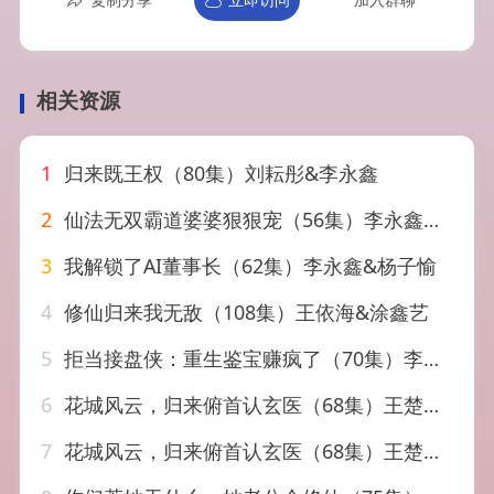
相关资源
1
归来既王权（80集）刘耘彤&李永鑫
2
仙法无双霸道婆婆狠狠宠（56集）李永鑫&蒋禹睿
3
我解锁了AI董事长（62集）李永鑫&杨子愉
4
修仙归来我无敌（108集）王依海&涂鑫艺
5
拒当接盘侠：重生鉴宝赚疯了（70集）李永鑫&钰露
6
花城风云，归来俯首认玄医（68集）王楚沅&石鑫伟
7
花城风云，归来俯首认玄医（68集）王楚沅＆石鑫伟