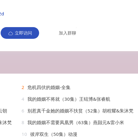
2d
立即访问
加入群聊
2
危机四伏的婚姻-全集
4
我的婚姻不将就（30集）王铉博&张睿航
云朝
6
别惹真千金她的婚姻不扶贫（52集）胡程耀&朱沐梵
朱沐梵
8
我的婚姻不需要凤凰男（63集）燕颢元&雷小米
10
彼岸双生（50集）动漫