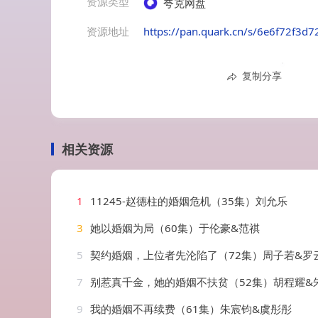
资源类型
夸克网盘
资源地址
https://pan.quark.cn/s/6e6f72f3d7
复制分享
相关资源
1
11245-赵德柱的婚姻危机（35集）刘允乐
3
她以婚姻为局（60集）于伦豪&范祺
5
契约婚姻，上位者先沦陷了（72集）周子若&罗
7
别惹真千金，她的婚姻不扶贫（52集）胡程耀&
9
我的婚姻不再续费（61集）朱宸钧&虞彤彤