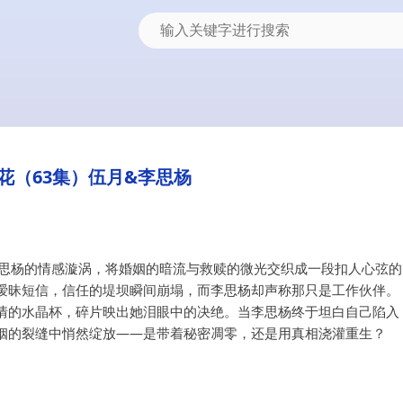
花（63集）伍月&李思杨
李思杨的情感漩涡，将婚姻的暗流与救赎的微光交织成一段扣人心弦的
暧昧短信，信任的堤坝瞬间崩塌，而李思杨却声称那只是工作伙伴。
情的水晶杯，碎片映出她泪眼中的决绝。当李思杨终于坦白自己陷入
姻的裂缝中悄然绽放——是带着秘密凋零，还是用真相浇灌重生？