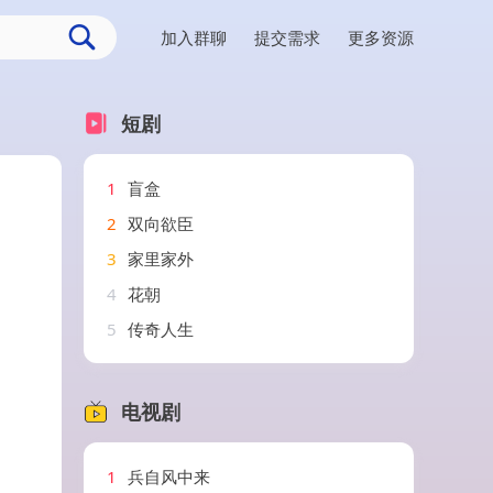
加入群聊
提交需求
更多资源
短剧
1
盲盒
2
双向欲臣
3
家里家外
4
花朝
5
传奇人生
电视剧
1
兵自风中来