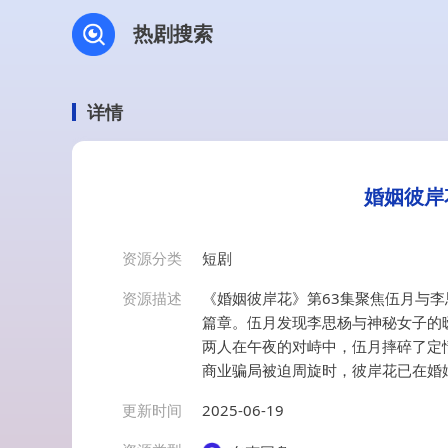
热剧搜索
详情
婚姻彼岸
资源分类
短剧
资源描述
《婚姻彼岸花》第63集聚焦伍月与
篇章。伍月发现李思杨与神秘女子的
两人在午夜的对峙中，伍月摔碎了定
商业骗局被迫周旋时，彼岸花已在婚
更新时间
2025-06-19