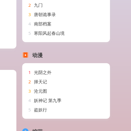
2
九门
3
唐朝诡事录
4
南部档案
5
寒阳风起春山境
动漫
1
光阴之外
2
择天记
3
沧元图
4
妖神记 第九季
5
盗妖行