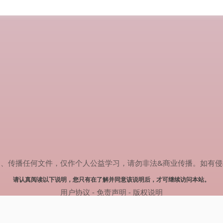
任何文件，仅作个人公益学习，请勿非法&商业传播。如有侵权，请联系(
请认真阅读以下说明，您只有在了解并同意该说明后，才可继续访问本站。
用户协议
-
免责声明
-
版权说明
© 2024 热剧搜索 Powered by rejusou.com
网站地图