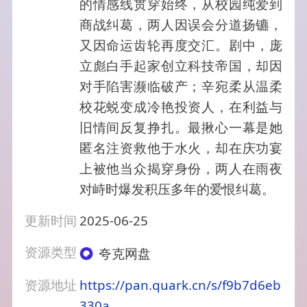
的情感线贯穿始终，从校园纯爱到
商战纠葛，两人因误会分道扬镳，
又因命运齿轮再度交汇。剧中，庞
立彪白手起家创立科技帝国，却因
对手陷害濒临破产；辛宛柔从温柔
校花蜕变成冷艳投资人，在利益与
旧情间反复挣扎。最揪心一幕是她
匿名注资救他于水火，却在庆功宴
上被他当众揭穿身份，两人在雨夜
对峙时爆发积压多年的爱恨纠葛。
更新时间
2025-06-25
资源类型
夸克网盘
资源地址
https://pan.quark.cn/s/f9b7d6eb
330a