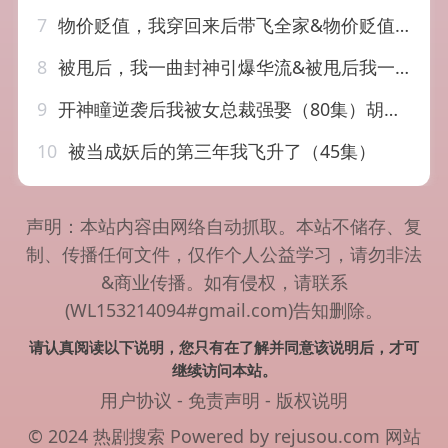
7
物价贬值，我穿回来后带飞全家&物价贬值我穿回来后带飞全家（74集）金鑫欣&候嘉伟
8
被甩后，我一曲封神引爆华流&被甩后我一曲封神引爆华流（70集）AI短剧
9
开神瞳逆袭后我被女总裁强娶（80集）胡文飞&路露
10
被当成妖后的第三年我飞升了（45集）
声明：本站内容由网络自动抓取。本站不储存、复
制、传播任何文件，仅作个人公益学习，请勿非法
&商业传播。如有侵权，请联系
(WL153214094#gmail.com)告知删除。
请认真阅读以下说明，您只有在了解并同意该说明后，才可
继续访问本站。
用户协议
-
免责声明
-
版权说明
© 2024 热剧搜索 Powered by rejusou.com
网站