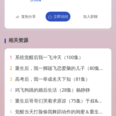
复制分享
立即访问
加入群聊
相关资源
1
系统觉醒后我一飞冲天（100集）
2
重生后，我一脚踹飞恋爱脑的儿子（80集）刘梓墨&李智颖
3
高考后，我一举成名天下知（81集）
4
鸡飞狗跳的婚后生活（28集）杨静静
5
重生后哥哥们哭着求原谅（75集）于叔&王燕飞
6
觉醒当天打脸偷我舞蹈动作的闺蜜＆重生后我一舞惊鸿（60集）翁心＆申晴