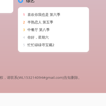
综艺
1
喜欢你我也是 第六季
2
半熟恋人 第五季
3
中餐厅 第八季
4
你好，星期六
5
忙忙碌碌寻宝藏2
WL153214094#gmail.com)告知删除。