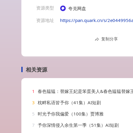
资源类型
夸克网盘
资源地址
https://pan.quark.cn/s/2e0449956
复制分享
相关资源
1
春色韫韫：替嫁王妃是笨蛋美人&春色韫韫替嫁王妃是笨蛋美人（105集）
3
枕畔私语皆予你（41集）AI短剧
5
时光予你我偏爱（100集）贾博雅
7
予你深情侵入余生第一季（51集）AI短剧