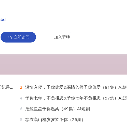
abd
立即访问
加入群聊
AI短剧
2
深情入侵，予你偏爱&深情入侵予你偏爱（81集）AI
4
予你七年，不负相思&予你七年不负相思（57集）AI
6
治愈星星予你温柔（49集）AI短剧
8
糖衣裹山楂岁岁皆予你（26集）