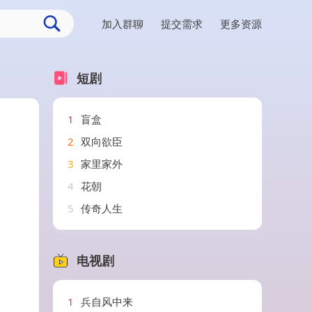
加入群聊
提交需求
更多资源
短剧
1
盲盒
2
双向欲臣
3
家里家外
4
花朝
5
传奇人生
电视剧
1
兵自风中来