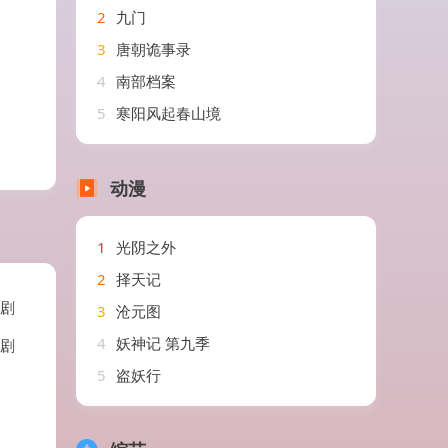
2
九门
3
唐朝诡事录
4
南部档案
5
寒阳风起春山境
动漫
1
光阴之外
2
择天记
短剧
3
沧元图
4
妖神记 第九季
短剧
5
盗妖行