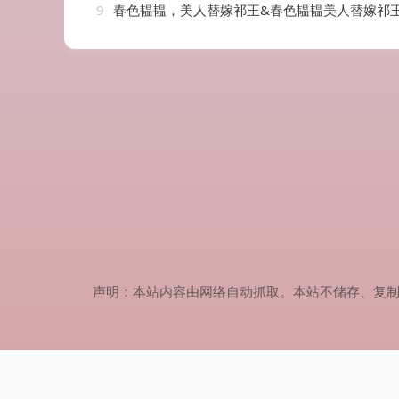
9
春色韫韫，美人替嫁祁王&春色韫韫美人替嫁祁王（91集）
声明：本站内容由网络自动抓取。本站不储存、复制、传播