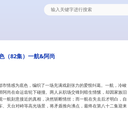
色（82集）一航&阿尚
以都市情感为底色，编织了一场充满戏剧张力的爱恨纠葛。一航，冷峻
师阿尚在命运齿轮下碰撞。两人从职场交锋到暗生情愫，却因家族旧
现一航刻意接近的真相，决然斩断情丝；而一航在失去后才明白，自
车、天台对峙等高光场景，将矛盾推向沸点，最终在第八十二集迎来