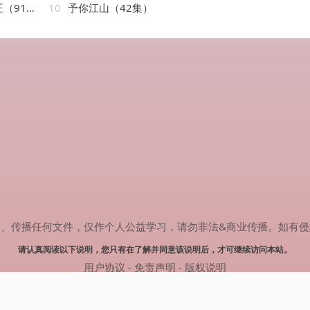
AI短剧
10
予你江山（42集）
任何文件，仅作个人公益学习，请勿非法&商业传播。如有侵权，请联系(
请认真阅读以下说明，您只有在了解并同意该说明后，才可继续访问本站。
用户协议
-
免责声明
-
版权说明
© 2024 热剧搜索 Powered by rejusou.com
网站地图