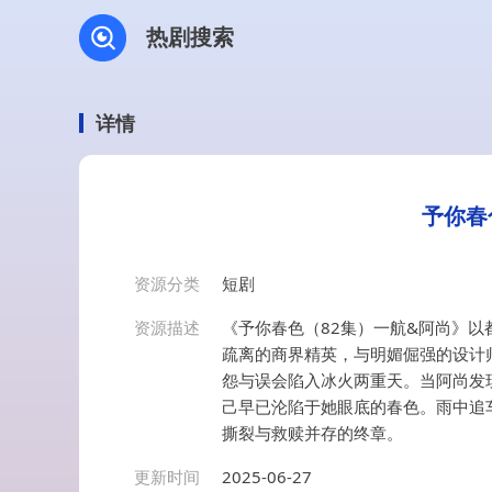
热剧搜索
详情
予你春
资源分类
短剧
资源描述
《予你春色（82集）一航&阿尚》
疏离的商界精英，与明媚倔强的设计
怨与误会陷入冰火两重天。当阿尚发
己早已沦陷于她眼底的春色。雨中追
撕裂与救赎并存的终章。
更新时间
2025-06-27