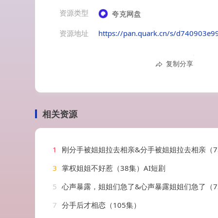
资源类型
夸克网盘
资源地址
https://pan.quark.cn/s/d740903e9
复制分享
相关资源
1
刚分手被姐姐拉去相亲&分手被姐姐拉去相亲（73集）王子茜&陈小瑜
3
掌权姐姐不好惹（38集）AI短剧
5
心声暴露，姐姐们急了&心声暴露姐姐们急了（73集）
7
分手后才相恋（105集）