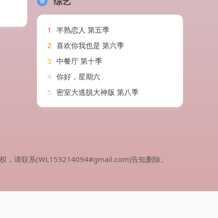
综艺
1
半熟恋人 第五季
2
喜欢你我也是 第六季
3
中餐厅 第十季
4
你好，星期六
5
密室大逃脱大神版 第八季
WL153214094#gmail.com)告知删除。