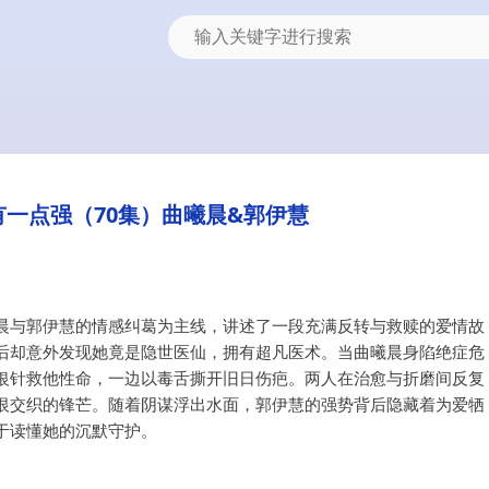
一点强（70集）曲曦晨&郭伊慧
晨与郭伊慧的情感纠葛为主线，讲述了一段充满反转与救赎的爱情故
后却意外发现她竟是隐世医仙，拥有超凡医术。当曲曦晨身陷绝症危
银针救他性命，一边以毒舌撕开旧日伤疤。两人在治愈与折磨间反复
恨交织的锋芒。随着阴谋浮出水面，郭伊慧的强势背后隐藏着为爱牺
于读懂她的沉默守护。