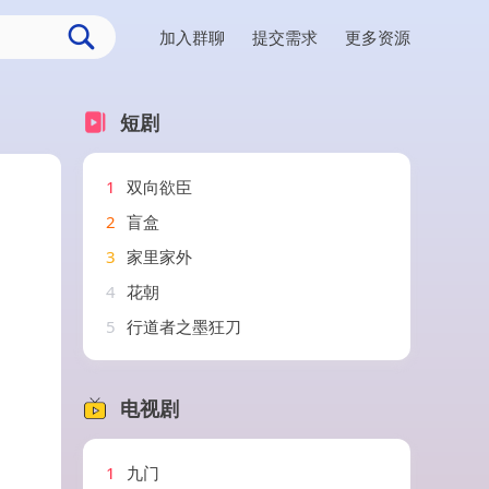
加入群聊
提交需求
更多资源
短剧
1
双向欲臣
2
盲盒
3
家里家外
4
花朝
5
行道者之墨狂刀
电视剧
1
九门