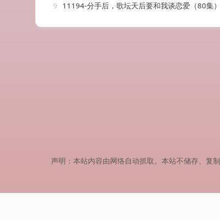
9
11194-分手后，歌坛天后要和我谈恋爱（80集
声明：本站内容由网络自动抓取。本站不储存、复制、传播