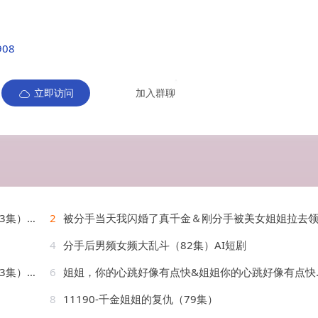
908
立即访问
加入群聊
&王满婷
2
被分手当天我闪婚了真千金＆刚分手被美女姐姐拉去领证（78集）苏弈＆杨雨
4
分手后男频女频大乱斗（82集）AI短剧
AI短剧
6
姐姐，你的心跳好像有点快&姐姐你的心跳好像有点快（44集）AI短剧
8
11190-千金姐姐的复仇（79集）