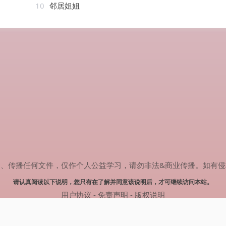
）
10
邻居姐姐
任何文件，仅作个人公益学习，请勿非法&商业传播。如有侵权，请联系(
请认真阅读以下说明，您只有在了解并同意该说明后，才可继续访问本站。
用户协议
-
免责声明
-
版权说明
© 2024 热剧搜索 Powered by rejusou.com
网站地图