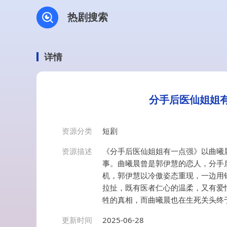
热剧搜索
详情
分手后医仙姐姐有
资源分类
短剧
资源描述
《分手后医仙姐姐有一点强》以曲曦
事。曲曦晨曾是郭伊慧的恋人，分手
机，郭伊慧以冷傲姿态重现，一边用
拉扯，既有医者仁心的温柔，又有爱
牲的真相，而曲曦晨也在生死关头终
更新时间
2025-06-28