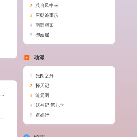
2
兵自风中来
3
唐朝诡事录
4
南部档案
5
御廷谣
动漫
1
光阴之外
2
择天记
欣
3
沧元图
4
妖神记 第九季
5
盗妖行