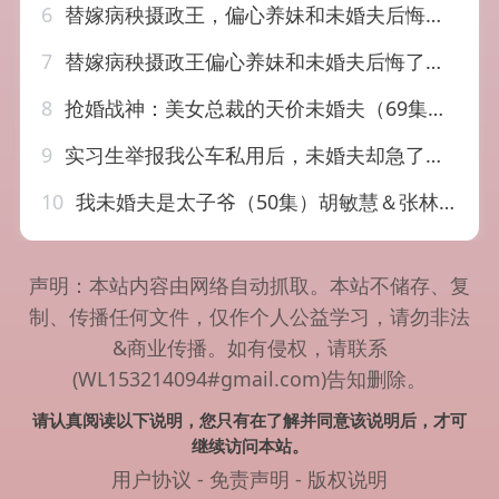
6
替嫁病秧摄政王，偏心养妹和未婚夫后悔了（60集）
7
替嫁病秧摄政王偏心养妹和未婚夫后悔了（60集）
8
抢婚战神：美女总裁的天价未婚夫（69集）关丁弋＆黄婷婷
9
实习生举报我公车私用后，未婚夫却急了（70集）刘锟泓＆宋晓
10
我未婚夫是太子爷（50集）胡敏慧＆张林烨
声明：本站内容由网络自动抓取。本站不储存、复
制、传播任何文件，仅作个人公益学习，请勿非法
&商业传播。如有侵权，请联系
(WL153214094#gmail.com)告知删除。
请认真阅读以下说明，您只有在了解并同意该说明后，才可
继续访问本站。
用户协议
-
免责声明
-
版权说明