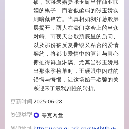
硕，竟将未婚妻张玉娇当作商业联
姻的棋子，而看似柔弱的张玉娇实
则暗藏锋芒。当真相如剥洋葱般层
层揭开，两人在豪门宴会上的当众
对峙、雨夜天台歇斯底里的质问、
以及那份被反复撕毁又粘合的爱情
契约，将都市爱情中的算计与真心
撕扯得鲜血淋漓。尤其当张玉娇甩
出那张孕检单时，王硕眼中闪过的
错愕与悔恨，让这场始于欺骗的关
系迎来了最戏剧性的转折。
更新时间
2025-06-28
资源类型
夸克网盘
资源地址
https://pan.quark.cn/s/64b9b76