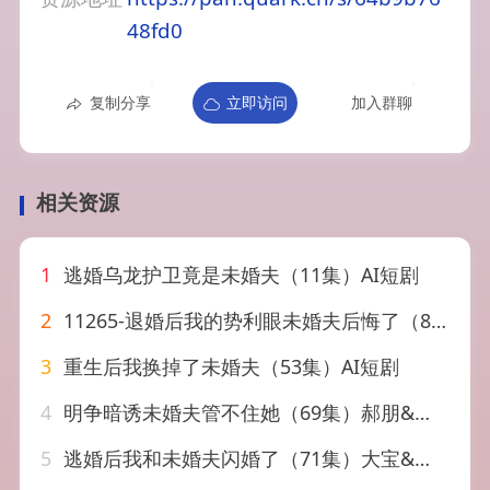
48fd0
复制分享
立即访问
加入群聊
相关资源
1
逃婚乌龙护卫竟是未婚夫（11集）AI短剧
2
11265-退婚后我的势利眼未婚夫后悔了（82集）葛晓希
3
重生后我换掉了未婚夫（53集）AI短剧
4
明争暗诱未婚夫管不住她（69集）郝朋&韩佳卉
5
逃婚后我和未婚夫闪婚了（71集）大宝&鲁紫萱