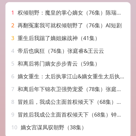
1
权倾朝野：魔皇的掌心嫡女（76集）陈瑞丰＆张紫菡
2
再翻冤案我可就权倾朝野了（76集）AI短剧
3
重生后我踹了嫡姐嫁战神（41集）
4
帝后也疯狂（76集）张庭睿&王云云
5
和离后将门嫡女步步青云（59集）
6
嫡女重生：太后执掌江山&嫡女重生太后执掌江山（70集）AI短剧
7
和离后年下锦衣卫强势宠爱（78集）张庭睿&常丹丹
8
冒姓后，我成公主面首权倾天下（68集）钟远哲&苏凝&李念欣
9
冒姓后我成公主面首权倾天下（68集）钟远哲&苏凝&李念欣
10
嫡女宫谋凤驭朝野（38集）