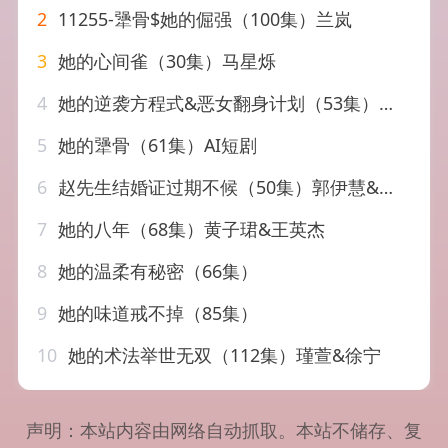
2
11255-犟骨$她的倔强（100集）兰岚
3
她的心间雀（30集）马星烁
4
她的逆袭方程式&恶女翻身计划（53集）纳鑫&蒋欣奇
5
她的犟骨（61集）AI短剧
6
赵先生结婚证过期不候（50集）郭伊慧&张宸硕
7
她的八年（68集）黄子珺&王英杰
8
她的温柔有秘密（66集）
9
她的味道戒不掉（85集）
10
她的术法举世无双（112集）瑾萱&徐宁
声明：本站内容由网络自动抓取。本站不储存、复