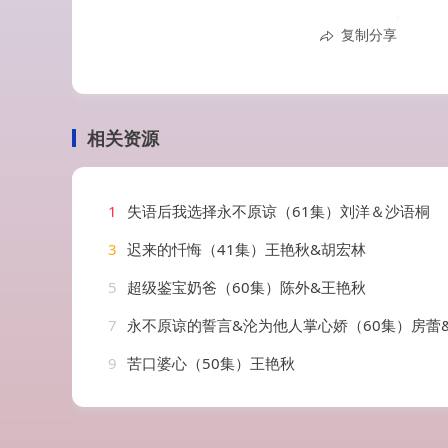
复制分享
相关资源
1
失语后我选择永不原谅（61集）刘洋＆沙语桐
3
迟来的忏悔（41集）王艳秋&胡宏林
5
超级鉴宝奶爸（60集）陈外&王艳秋
7
永不原谅的誓言&沦为他人掌心娇（60集）房蕾
9
苦口婆心（50集）王艳秋