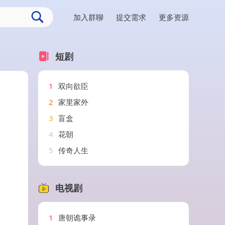
加入群聊
提交需求
更多资源
短剧
1
双向欲臣
2
家里家外
3
盲盒
4
花朝
5
传奇人生
电视剧
1
唐朝诡事录