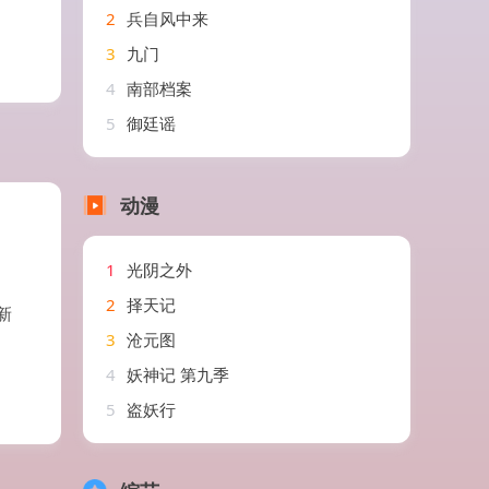
2
兵自风中来
3
九门
4
南部档案
5
御廷谣
动漫
1
光阴之外
2
择天记
新
3
沧元图
4
妖神记 第九季
5
盗妖行