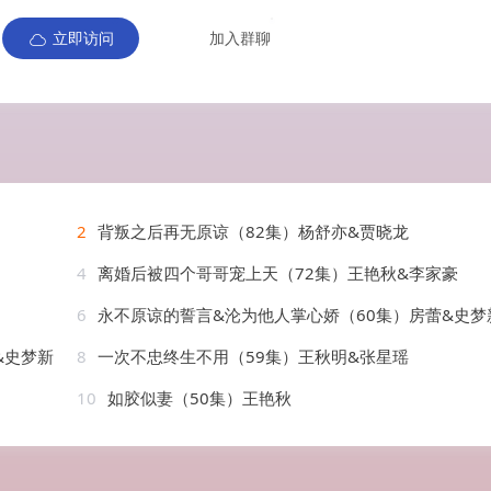
立即访问
加入群聊
2
背叛之后再无原谅（82集）杨舒亦&贾晓龙
4
离婚后被四个哥哥宠上天（72集）王艳秋&李家豪
6
永不原谅的誓言&沦为他人掌心娇（60集）房蕾&史梦
&史梦新
8
一次不忠终生不用（59集）王秋明&张星瑶
10
如胶似妻（50集）王艳秋