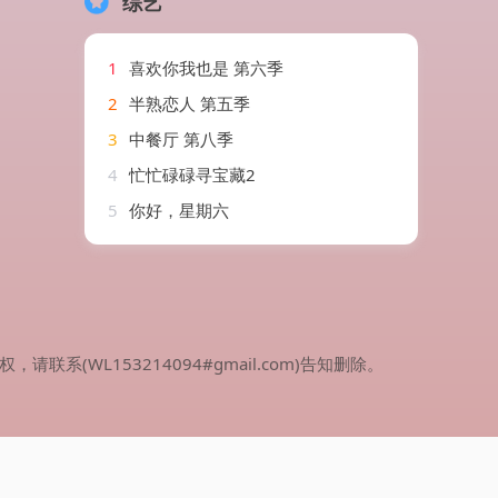
综艺
1
喜欢你我也是 第六季
2
半熟恋人 第五季
3
中餐厅 第八季
4
忙忙碌碌寻宝藏2
5
你好，星期六
WL153214094#gmail.com)告知删除。