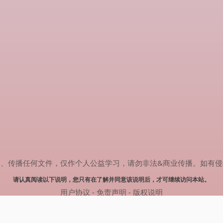
任何文件，仅作个人公益学习，请勿非法&商业传播。如有侵权，请联系(
请认真阅读以下说明，您只有在了解并同意该说明后，才可继续访问本站。
用户协议
-
免责声明
-
版权说明
© 2024 热剧搜索 Powered by rejusou.com
网站地图