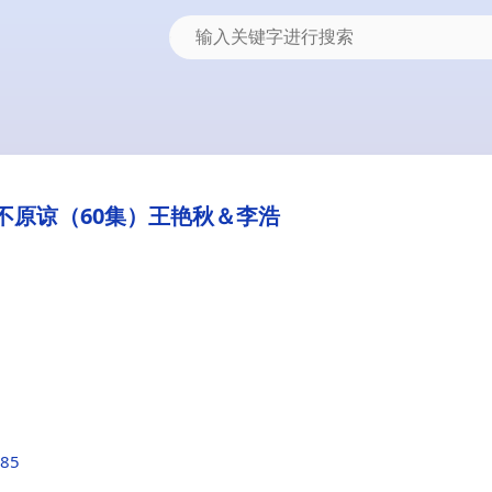
不原谅（60集）王艳秋＆李浩
585