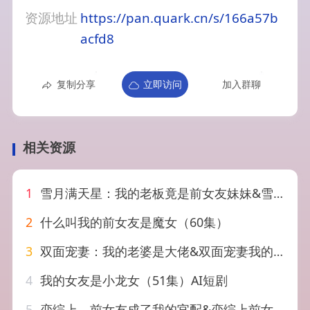
资源地址
https://pan.quark.cn/s/166a57b
acfd8
复制分享
立即访问
加入群聊
相关资源
1
雪月满天星：我的老板竟是前女友妹妹&雪月满天星我的老板竟是前女友妹妹（65集）彭士腾&林冰冰
2
什么叫我的前女友是魔女（60集）
3
双面宠妻：我的老婆是大佬&双面宠妻我的老婆是大佬（80集）金小月&陈逸飞
4
我的女友是小龙女（51集）AI短剧
5
恋综上，前女友成了我的官配&恋综上前女友成了我的官配（38集）AI短剧