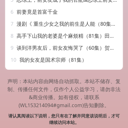
6
前妻竟是首富千金
7
漫剧《 重生少女之我的前生是人能（80集）漫剧
8
高手下山我的老婆是个麻烦精（81集）田杨&朱艺雯
9
谈到洋男友后，前女友悔哭了（60集）贺颖怡&周朕&于散
10
我的女友是国术宗师（81集）
声明：本站内容由网络自动抓取。本站不储存、复
制、传播任何文件，仅作个人公益学习，请勿非法
&商业传播。如有侵权，请联系
(WL153214094#gmail.com)告知删除。
请认真阅读以下说明，您只有在了解并同意该说明后，才可
继续访问本站。