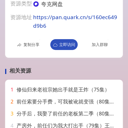
资源类型
夸克网盘
资源地址
https://pan.quark.cn/s/160ec649
d9b6
复制分享
立即访问
加入群聊
相关资源
1
修仙归来老祖宗她出手就是王炸（75集）
2
前任索要分手费，可我被讹就变强（80集）刘轩＆苏梦雅
3
分手后，我娶了前任的老板第二季（80集）徐俊亦＆刘蔓莉
4
产房外，前任们为我大打出手（79集）王威＆庄芈僮