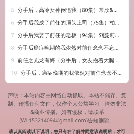
5
分手后，高冷女神倒追我（80集）常欣&王振
6
分手后我成了前任的顶头上司（75集）柏宇豪＆张铭文
7
分手后我娶了前任的老板（94集）刘蔓莉&徐俊亦
8
分手后癌症晚期的我依然对前任念念不忘（60集）
9
前任之亢龙有悔（分手后，女友抱着大腿求复合）(57集)
10
分手后，癌症晚期的我依然对前任念念不忘（60集）
声明：本站内容由网络自动抓取。本站不储存、复
制、传播任何文件，仅作个人公益学习，请勿非法
&商业传播。如有侵权，请联系
(WL153214094#gmail.com)告知删除。
请认真阅读以下说明，您只有在了解并同意该说明后，才可