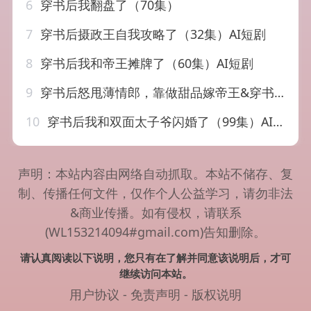
6
穿书后我翻盘了（70集）
7
穿书后摄政王自我攻略了（32集）AI短剧
8
穿书后我和帝王摊牌了（60集）AI短剧
9
穿书后怒甩薄情郎，靠做甜品嫁帝王&穿书后怒甩薄情郎靠做甜品嫁帝王（70集）AI短剧
10
穿书后我和双面太子爷闪婚了（99集）AI短剧
声明：本站内容由网络自动抓取。本站不储存、复
制、传播任何文件，仅作个人公益学习，请勿非法
&商业传播。如有侵权，请联系
(WL153214094#gmail.com)告知删除。
请认真阅读以下说明，您只有在了解并同意该说明后，才可
继续访问本站。
用户协议
-
免责声明
-
版权说明