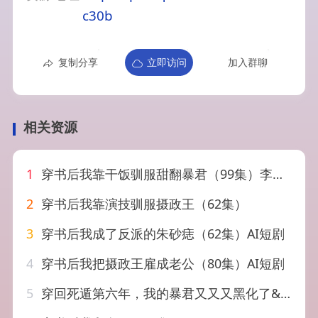
c30b
复制分享
立即访问
加入群聊
相关资源
1
穿书后我靠干饭驯服甜翻暴君（99集）李泽雨＆钟雨瑾
2
穿书后我靠演技驯服摄政王（62集）
3
穿书后我成了反派的朱砂痣（62集）AI短剧
4
穿书后我把摄政王雇成老公（80集）AI短剧
5
穿回死遁第六年，我的暴君又又又黑化了&穿回死遁第六年我的暴君又又又黑化了（70集）胡文喆&马珺珂