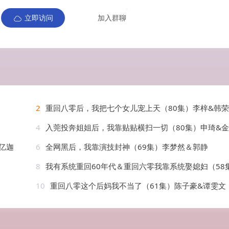
立即访问
加入群聊
2
重回八零后，我把七个女儿宠上天（80集）李梓&韩
4
入莞投奔姐姐后，我靠贴贴横扫一切（80集）申琦&金美希
亿迦
6
全网黑后，我靠演技封神（69集）李梦然＆郭静
8
我有系统重回60年代＆重回六零我靠系统娶媳妇（58集）陆恩
10
重回八零这个后妈我不当了（61集）陈子豪&谭雯文