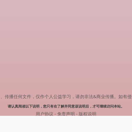
任何文件，仅作个人公益学习，请勿非法&商业传播。如有侵权，请联系(
请认真阅读以下说明，您只有在了解并同意该说明后，才可继续访问本站。
用户协议
-
免责声明
-
版权说明
© 2024 热剧搜索 Powered by rejusou.com
网站地图