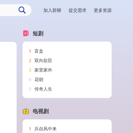
加入群聊
提交需求
更多资源
短剧
1
盲盒
2
双向欲臣
3
家里家外
4
花朝
5
传奇人生
电视剧
1
兵自风中来