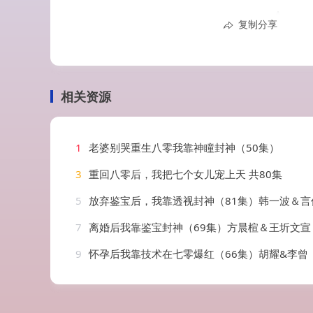
复制分享
相关资源
1
老婆别哭重生八零我靠神瞳封神（50集）
3
重回八零后，我把七个女儿宠上天 共80集
5
放弃鉴宝后，我靠透视封神（81集）韩一波＆言
7
离婚后我靠鉴宝封神（69集）方晨楦＆王圻文宣
9
怀孕后我靠技术在七零爆红（66集）胡耀&李曾