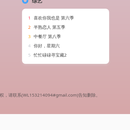
综艺
1
喜欢你我也是 第六季
2
半熟恋人 第五季
3
中餐厅 第八季
4
你好，星期六
5
忙忙碌碌寻宝藏2
WL153214094#gmail.com)告知删除。