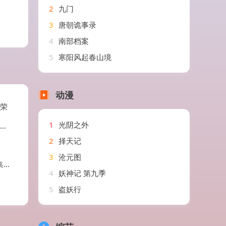
2
九门
3
唐朝诡事录
4
南部档案
5
寒阳风起春山境
动漫
荣荣
1
光阴之外
2
择天记
3
沧元图
馨
4
妖神记 第九季
5
盗妖行