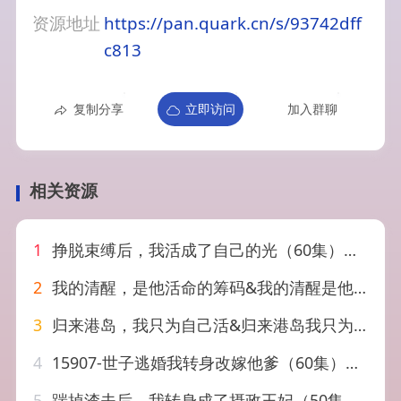
资源地址
https://pan.quark.cn/s/93742dff
c813
复制分享
立即访问
加入群聊
相关资源
1
挣脱束缚后，我活成了自己的光（60集）赵英男＆高威平
2
我的清醒，是他活命的筹码&我的清醒是他活命的筹码（37集）AI短剧
3
归来港岛，我只为自己活&归来港岛我只为自己活（53集）AI短剧
4
15907-世子逃婚我转身改嫁他爹（60集）李璟羿＆伍姣
5
踹掉渣夫后，我转身成了摄政王妃（50集）陈添祥