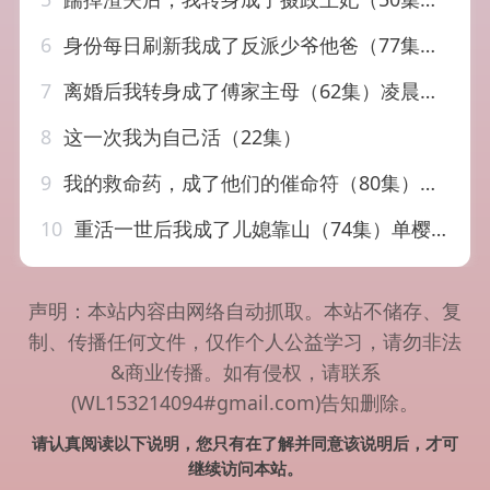
6
身份每日刷新我成了反派少爷他爸（77集）庞祯祺&刘琪
7
离婚后我转身成了傅家主母（62集）凌晨&虞彤彤
8
这一次我为自己活（22集）
9
我的救命药，成了他们的催命符（80集）赵德昊&尹喜善
10
重活一世后我成了儿媳靠山（74集）单樱杰＆赵晶
声明：本站内容由网络自动抓取。本站不储存、复
制、传播任何文件，仅作个人公益学习，请勿非法
&商业传播。如有侵权，请联系
(WL153214094#gmail.com)告知删除。
请认真阅读以下说明，您只有在了解并同意该说明后，才可
继续访问本站。