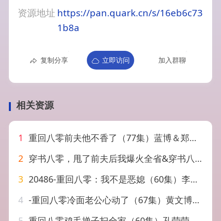
资源地址
https://pan.quark.cn/s/16eb6c73
1b8a
复制分享
立即访问
加入群聊
相关资源
1
重回八零前夫他不香了（77集）蓝博＆郑舒环
2
穿书八零，甩了前夫后我爆火全省&穿书八零甩了前夫后我爆火全省（50集）单樱杰&王珊珊
3
20486-重回八零：我不是恶媳（60集）李季＆田雨晴
4
-重回八零冷面老公心动了（67集）黄文博&王小亿
5
重回八零鸡毛掸子扫全家（60集）孔莹莹