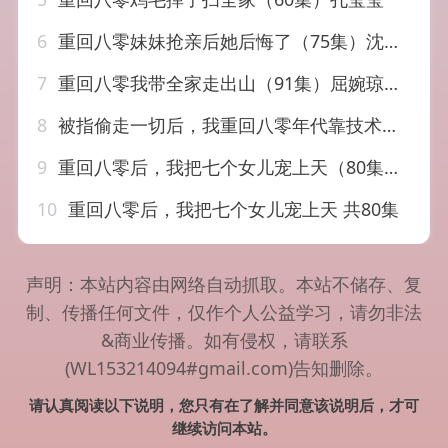
6
重回八零妹妹抢亲后她后悔了（75集）沈玥妡&田珍&孙丹丹
7
重回八零我带全家走出山（91集）屈婉琼&谢临佳
8
被指偷走一切后，我重回八零年代靠技术封神（67集）王石&王宇婧
9
重回八零后，我把七个女儿宠上天（80集）李梓&韩荣荣
10
重回八零后，我把七个女儿宠上天 共80集
声明：本站内容由网络自动抓取。本站不储存、复
制、传播任何文件，仅作个人公益学习，请勿非法
&商业传播。如有侵权，请联系
(WL153214094#gmail.com)告知删除。
请认真阅读以下说明，您只有在了解并同意该说明后，才可
继续访问本站。